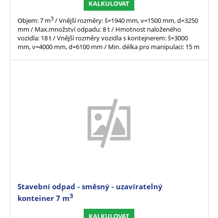
KALKULOVAT
3
Objem: 7 m
/ Vnější rozměry: š=1940 mm, v=1500 mm, d=3250
mm / Max.množství odpadu: 8 t / Hmotnost naloženého
vozidla: 18 t / Vnější rozměry vozidla s kontejnerem: š=3000
mm, v=4000 mm, d=6100 mm / Min. délka pro manipulaci: 15 m
Stavební odpad - směsný - uzavíratelný
3
kontejner 7 m
KALKULOVAT